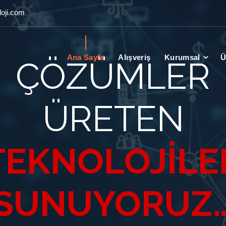
oji.com
Ana Sayfa
Alışveriş
Kurumsal
Ü
ÇÖZÜMLER
ÜRETEN
TEKNOLOJİLE
SUNUYORUZ